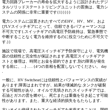
電力回路ブレーカーの寿命を拡大するように設計されたデジ
タルソリッドステートトリピングユニットの置換は、電力シ
ステムの関係に非常に重要です{1}}}}}
電力システムに設置されたすべてのEHV、HV、MV、およ
びLVスイッチギアにとって、信頼できるパフォーマンスは
不可欠です{.スイッチギアの高電圧予防維持は、緊急事態で
中断することなく電力を維持するのに役立つために不可欠で
す.}}
施設で現場で、高電圧スイッチギア予防保守により、電気機
器の信頼性と完全性が保証されます.高電圧スイッチギアテ
ストと修理は、時間とお金を節約できます.別の障害が発生
する前に、. .} . . . {4つの首相を配置しないでください。 day
.
一般に、HV Switchearには信頼性とパフォーマンスの実績が
あります.障害はまれですが、結果が壊滅的な.タンクが破裂
する可能性があり、オイルで充填されたスイッチギアでは、
石油とガスの雲を燃やし、死亡または重傷を引き起こす可能
性があります。また、重大な経済的損失をもたらします.
古いオイル絶縁されたスイッチギアを改造することは、閉鎖