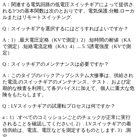
A：関連する電気回路の低電圧スイッチギアによって提供さ
れる3つの基本関数は次のとおりです。電気保護.分離.ローカ
ルまたはリモートスイッチング.
Q：スイッチギアを選択するにはどうすればよいですか？
A：1）.最大電圧定格（KVで測定）2）.短時間の耐値（KA
で測定）.短絡電流定格（KA）4）... 5. 5誘電強度（KVで測
定）
Q：スイッチギアのメンテナンスは必要ですか？
A：このタイプのバックアップシステム大惨事は、供給され
た電流.のスイッチギアのメンテナンス、テスト、および定
期的な検査を利用して各デバイスに加えて、個人に重大な危
険をもたらします。
Q：LVスイッチギアの試運転プロセスは何ですか？
a：1）.すべてのコミッションごとのチェックが正常に実行
されることを確認してください{. 2）. LVスイッチギアの着
信供給は、電流、電圧などを測定するものとします. 3）.測
定.