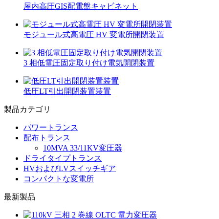
屋内高圧GIS配電盤キャビネット
モジュール式高電圧 HV 変電所開閉装置
3 相低電圧固定取り付け電気開閉装置
低圧LT引出開閉装置装置
製品カテゴリ
パワートランス
配布トランス
10MVA 33/11KV変圧器
ドライタイプトランス
HVおよびLVスイッチギア
コンパクトな変電所
最新製品