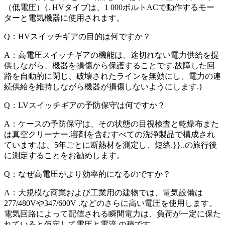
（低電圧）{. HVタイプは、1 000ボルトACで動作するモー
ターと電気機器に使用されます。
Q：HVスイッチギアの目的は何ですか？
A：高電圧スイッチギアの機能は、途切れない電力供給を提
供しながら、機器を損傷から保護することです.故障した回
路を自動的に閉じ、破壊されたラインを無効にし、電力の連
続供給を維持しながら機器が損傷しないようにします.}
Q：LVスイッチギアの予防保守は何ですか？
A：ケースの予防保守は、その状態の目視検査と乾燥布また
は真空クリーナー.溶剤を含むすべての洗浄製品で構成され
ています.は、5年ごとに断熱材を測定し、短絡.}}..の旅行後
に測定することをお勧めします。
Q：なぜ高電圧がより効率的になるのですか？
A：大規模な商業および工業用の建物では、電気設備は
277/480Vや347/600V .などのさらに高い電圧を使用します。
電気回路によって配信される瞬間電力は、負荷が一定に保た
れていると仮定して電圧と電流.の積です。