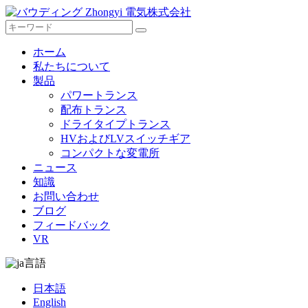
ホーム
私たちについて
製品
パワートランス
配布トランス
ドライタイプトランス
HVおよびLVスイッチギア
コンパクトな変電所
ニュース
知識
お問い合わせ
ブログ
フィードバック
VR
言語
日本語
English