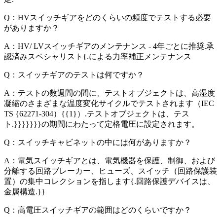
Q：HVスイッチギアをどのくらいの頻度でテストする必要
がありますか？
A：HV/ LVスイッチギアのメンテナンス - 4年ごとに推奨.承
認済みスペシャリスト{.による力率補正メンテナンス
Q：スイッチギアのテストは何ですか？
A：テストの数週間の間に、テストオブジェクトは、高湿度
凝縮のさまざまな温度変化サイクルでテストされます（IEC
TS {62271-304）{{1}）.テストオブジェクトは、テス
ト.}}}}}}}の期間にわたって定格電圧に設定されます。
Q：スイッチキャビネットの中には何がありますか？
A：電気スイッチギアとは、電気機器を保護、制御、および
分離する回路ブレーカー、ヒューズ、スイッチ（回路保護装
置）の集中コレクションを指します{.回路保護デバイスは、
金属構造.}}
Q：高電圧スイッチギアの範囲はどのくらいですか？