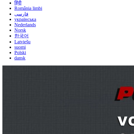
हिंदी
România limbi
فارسی
українська
Nederlands
Norsk
한국어
Latviešu
suomi
Polski
dansk