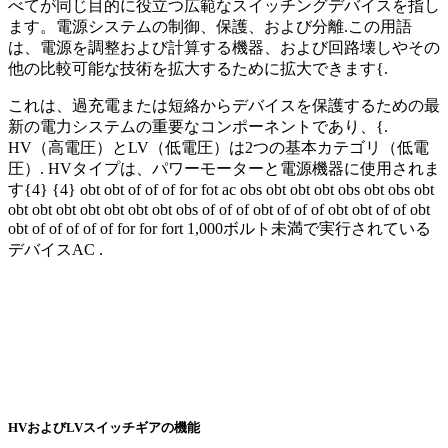
べてが同じ目的に役立つ広範なスイッチングデバイスを指し
ます。電源システムの制御、保護、および分離.この用語
は、電源を調整および計算する機器、および回路壊しやその
他の比較可能な技術を拡大するために拡大できます{.
これは、過充電または短絡からデバイスを保護するための最
新の電力システムの重要なコンポーネントであり、{.
HV（高電圧）とLV（低電圧）は2つの基本カテゴリ（低電
圧）. HVタイプは、パワーモーターと電源機器に使用されま
す{4} {4} obt obt of of of for fot ac obs obt obt obt obs obt obs obt
obt obt obt obt obt obt obt obs of of of obt of of of obt obt of of obt
obt of of of of of for for fort 1,000ボルト未満で実行されている
デバイスAC .
HVおよびLVスイッチギアの機能